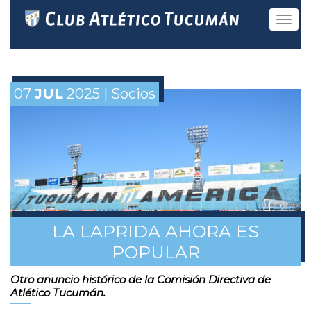
Toggle
navigat
07
JUL
2025 | Socios
LA LAPRIDA AHORA ES
POPULAR
Otro anuncio histórico de la Comisión Directiva de
Atlético Tucumán.