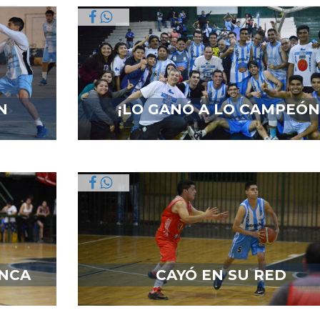
N
¡LO GANÓ A LO CAMPEÓN
NCA
CAYÓ EN SU RED