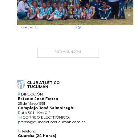
compartir:
VER MAS NOTAS
CLUB ATLÉTICO
TUCUMÁN
DIRECCIÓN:
Estadio José Fierro
25 de Mayo 1351
Complejo José Salmoiraghi
Ruta 301 - Km 0,2
CORREO ELECTRÓNICO:
prensa@clubatleticotucuman.com.ar
Teléfono
Guardia (24 horas)