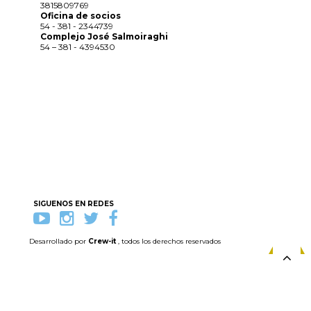
3815809769
Oficina de socios
54 - 381 - 2344739
Complejo José Salmoiraghi
54 – 381 - 4394530
SIGUENOS EN REDES
Desarrollado por
Crew-it
, todos los derechos reservados