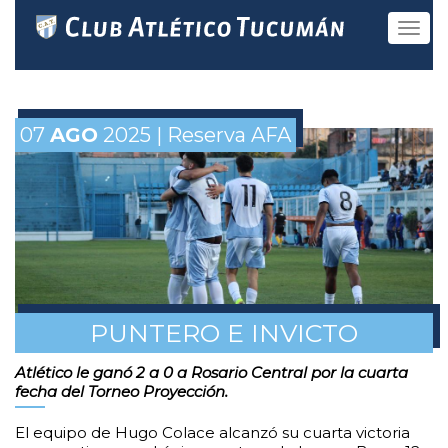
Toggle
navigat
07
AGO
2025 | Reserva AFA
PUNTERO E INVICTO
Atlético le ganó 2 a 0 a Rosario Central por la cuarta
fecha del Torneo Proyección.
El equipo de Hugo Colace alcanzó su cuarta victoria