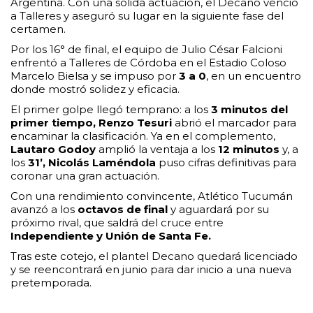
Argentina. Con una sólida actuación, el Decano venció
a Talleres y aseguró su lugar en la siguiente fase del
certamen.
Por los 16° de final, el equipo de Julio César Falcioni
enfrentó a Talleres de Córdoba en el Estadio Coloso
Marcelo Bielsa y se impuso por
3 a 0
, en un encuentro
donde mostró solidez y eficacia.
El primer golpe llegó temprano: a los
3 minutos del
primer tiempo,
Renzo Tesuri
abrió el marcador para
encaminar la clasificación. Ya en el complemento,
Lautaro Godoy
amplió la ventaja a los
12 minutos
y, a
los
31’,
Nicolás Laméndola
puso cifras definitivas para
coronar una gran actuación.
Con una rendimiento convincente, Atlético Tucumán
avanzó a los
octavos de final
y aguardará por su
próximo rival, que saldrá del cruce entre
Independiente y Unión de Santa Fe.
Tras este cotejo, el plantel Decano quedará licenciado
y se reencontrará en junio para dar inicio a una nueva
pretemporada.