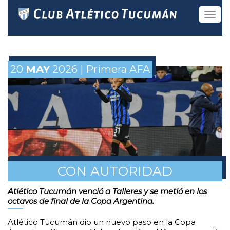
Toggle
navigat
20
MAY
2026 | Primera AFA
CON AUTORIDAD
Atlético Tucumán venció a Talleres y se metió en los
octavos de final de la Copa Argentina.
Atlético Tucumán dio un nuevo paso en la Copa