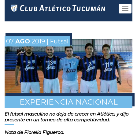
Toggle
navigat
07
AGO
2019 | Futsal
EXPERIENCIA NACIONAL
El futsal masculino no deja de crecer en Atlético, y dijo
presente en un torneo de alta competitividad.
Nota de Fiorella Figueroa.