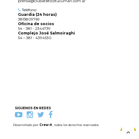
prensa@clubatleticotucuman.com.ar
Teléfono
Guardia (24 horas)
3815809769
Oficina de socios
54 - 381 - 2344739
Complejo José Salmoiraghi
54 – 381 - 4394530
SIGUENOS EN REDES
Desarrollado por
Crew-it
, todos los derechos reservados