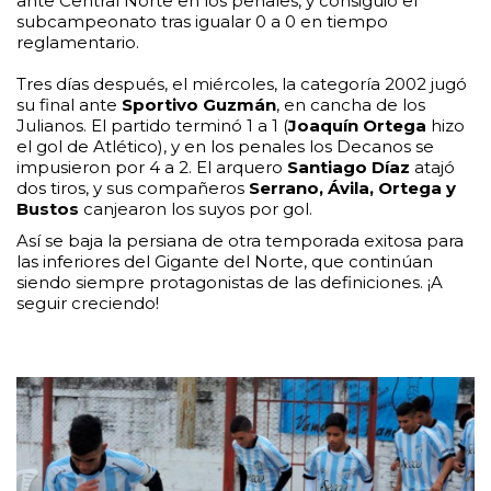
ante Central Norte en los penales, y consiguió el
subcampeonato tras igualar 0 a 0 en tiempo
reglamentario.
Tres días después, el miércoles, la categoría 2002 jugó
su final ante
Sportivo Guzmán
, en cancha de los
Julianos. El partido terminó 1 a 1 (
Joaquín Ortega
hizo
el gol de Atlético), y en los penales los Decanos se
impusieron por 4 a 2. El arquero
Santiago Díaz
atajó
dos tiros, y sus compañeros
Serrano, Ávila, Ortega y
Bustos
canjearon los suyos por gol.
Así se baja la persiana de otra temporada exitosa para
las inferiores del Gigante del Norte, que continúan
siendo siempre protagonistas de las definiciones. ¡A
seguir creciendo!