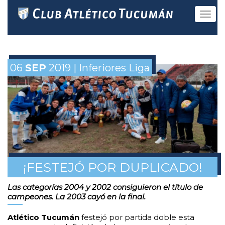
Toggle
navigat
06
SEP
2019 | Inferiores Liga
¡FESTEJÓ POR DUPLICADO!
Las categorías 2004 y 2002 consiguieron el título de
campeones. La 2003 cayó en la final.
Atlético Tucumán
festejó por partida doble esta