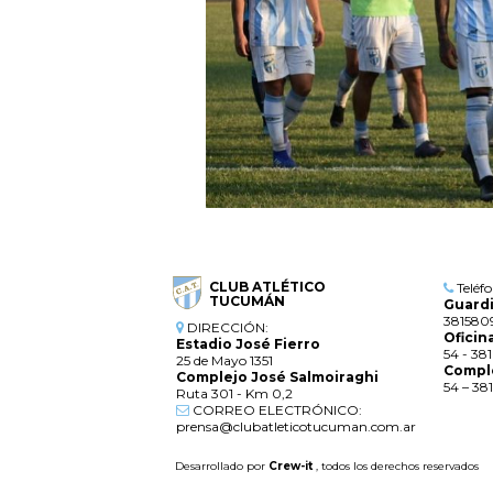
CLUB ATLÉTICO
Teléf
TUCUMÁN
Guardi
381580
DIRECCIÓN:
Oficin
Estadio José Fierro
54 - 38
25 de Mayo 1351
Comple
Complejo José Salmoiraghi
54 – 38
Ruta 301 - Km 0,2
CORREO ELECTRÓNICO:
prensa@clubatleticotucuman.com.ar
Desarrollado por
Crew-it
, todos los derechos reservados