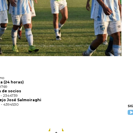
ono
a (24 horas)
9769
a de socios
1 - 2344739
jo José Salmoiraghi
1 - 4394530
SI