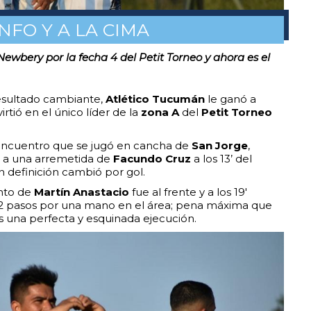
NFO Y A LA CIMA
ewbery por la fecha 4 del Petit Torneo y ahora es el
resultado cambiante,
Atlético Tucumán
le ganó a
irtió en el único líder de la
zona A
del
Petit Torneo
encuentro que se jugó en cancha de
San Jorge
,
s a una arremetida de
Facundo Cruz
a los 13’ del
 definición cambió por gol.
unto de
Martín Anastacio
fue al frente y a los 19'
 12 pasos por una mano en el área; pena máxima que
s una perfecta y esquinada ejecución.