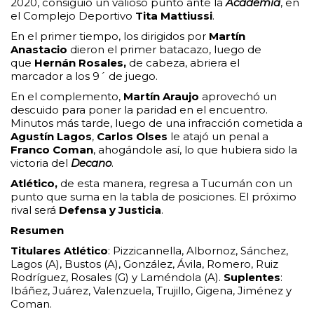
2020, consiguió un valioso punto ante la
Academia
, en
el Complejo Deportivo
Tita Mattiussi
.
En el primer tiempo, los dirigidos por
Martín
Anastacio
dieron el primer batacazo, luego de
que
Hernán Rosales,
de cabeza, abriera el
marcador a los 9´ de juego.
En el complemento,
Martín Araujo
aprovechó un
descuido para poner la paridad en el encuentro.
Minutos más tarde, luego de una infracción cometida a
Agustín Lagos
,
Carlos Olses
le atajó un penal a
Franco Coman
, ahogándole así, lo que hubiera sido la
victoria del
Decano
.
Atlético,
de esta manera, regresa a Tucumán con un
punto que suma en la tabla de posiciones. El próximo
rival será
Defensa y Justicia
.
Resumen
Titulares Atlético
: Pizzicannella, Albornoz, Sánchez,
Lagos (A), Bustos (A), González, Ávila, Romero, Ruiz
Rodríguez, Rosales (G) y Laméndola (A).
Suplentes
:
Ibáñez, Juárez, Valenzuela, Trujillo, Gigena, Jiménez y
Coman.