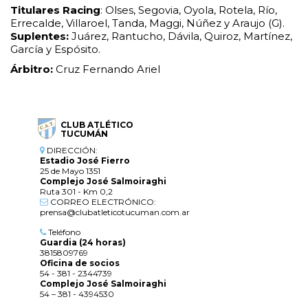
Titulares Racing
: Olses, Segovia, Oyola, Rotela, Río,
Errecalde, Villaroel, Tanda, Maggi, Núñez y Araujo (G).
Suplentes:
Juárez, Rantucho, Dávila, Quiroz, Martínez,
García y Espósito.
Árbitro:
Cruz Fernando Ariel
CLUB ATLÉTICO
TUCUMÁN
DIRECCIÓN:
Estadio José Fierro
25 de Mayo 1351
Complejo José Salmoiraghi
Ruta 301 - Km 0,2
CORREO ELECTRÓNICO:
prensa@clubatleticotucuman.com.ar
Teléfono
Guardia (24 horas)
3815809769
Oficina de socios
54 - 381 - 2344739
Complejo José Salmoiraghi
54 – 381 - 4394530