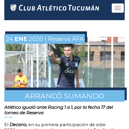
Toggle
navigat
24
ENE
2020 | Reserva AFA
ARRANCÓ SUMANDO
Atlético igualó ante Racing 1 a 1, por la fecha 17 del
torneo de Reserva
El
Decano,
en su primera participación de este