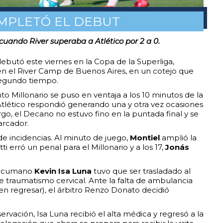
MPLETÓ EL DEBUT
 cuando River superaba a Atlético por 2 a 0.
ebutó este viernes en la Copa de la Superliga,
en el River Camp de Buenos Aires, en un cotejo que
egundo tiempo.
to Millonario se puso en ventaja a los 10 minutos de la
 Atlético respondió generando una y otra vez ocasiones
o, el Decano no estuvo fino en la puntada final y se
arcador.
 incidencias. Al minuto de juego,
Montiel
amplió la
otti erró un penal para el Millonario y a los 17,
Jonás
 tucumano
Kevin Isa Luna
tuvo que ser trasladado al
rte traumatismo cervical. Ante la falta de ambulancia
en regresar), el árbitro Renzo Donato decidió
rvación, Isa Luna recibió el alta médica y regresó a la