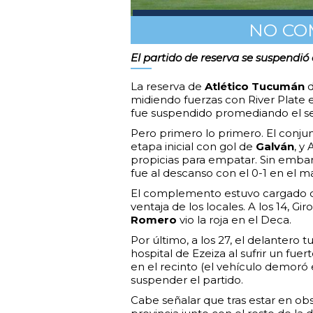
NO CO
El partido de reserva se suspendió
La reserva de
Atlético Tucumán
d
midiendo fuerzas con River Plate 
fue suspendido promediando el s
Pero primero lo primero. El conjun
etapa inicial con gol de
Galván
, y
propicias para empatar. Sin embarg
fue al descanso con el 0-1 en el m
El complemento estuvo cargado de
ventaja de los locales. A los 14, Gir
Romero
vio la roja en el Deca.
Por último, a los 27, el delantero
hospital de Ezeiza al sufrir un fue
en el recinto (el vehículo demoró 
suspender el partido.
Cabe señalar que tras estar en obse